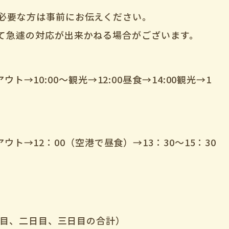
必要な方は事前にお伝えください。
て急遽の対応が出来かねる場合がございます。
クアウト→10:00～観光→12:00昼食→14:00観光→1
ックアウト→12：00（空港で昼食）→13：30～15：30
一日目、二日目、三日目の合計）