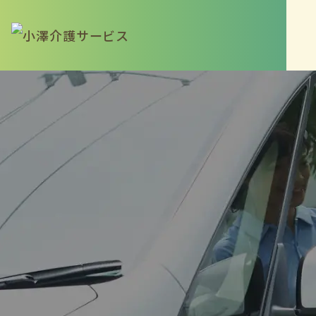
さいたま本部
048-788-1182
桶川営業所
048-782-9