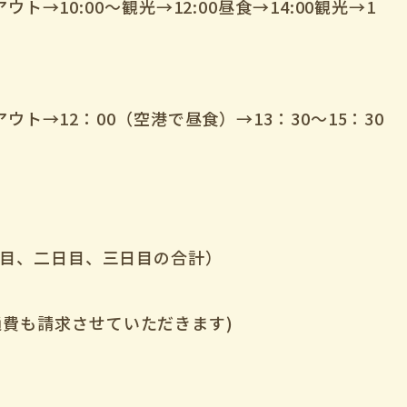
クアウト→10:00～観光→12:00昼食→14:00観光→1
ックアウト→12：00（空港で昼食）→13：30～15：30
一日目、二日目、三日目の合計）
通費も請求させていただきます)