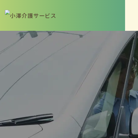
さいたま本部
048-788-1182
桶川営業所
048-782-9