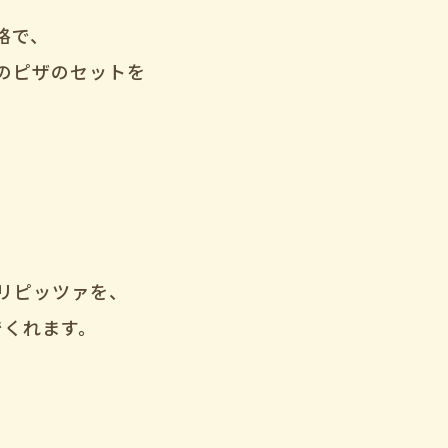
格で、
のピザのセットを
。
リピッツァを、
でくれます。