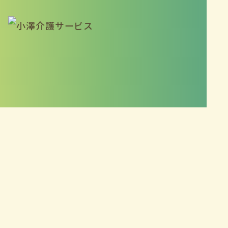
さいたま本部
048-788-1182
桶川営業所
048-7