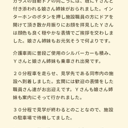
ガラスの自動ドアの向こうには、既にＹさんと
付き添われる娘さん姉妹がおられました。イン
ターホンのボタンを押し施設職員の方にドアを
開けて頂き数か月振りにお顔を拝見したＹさん
は顔色も良く穏やかな表情でご挨拶を交わしま
した。娘さん姉妹もお元気そうで何よりです。
介護車両に普段ご使用のシルバーカーも積み、
Ｙさんと娘さん姉妹も乗車され出発です。
２０分程車を走らせ、見学先である同市内の施
設へ到着しました。玄関には歓迎の表情をした
職員さん達がお出迎えです。Ｙさんも娘さん姉
妹も案内にそって行かれました。
３０分程で見学が終わるとのことなので、施設
の駐車場で待機してました。